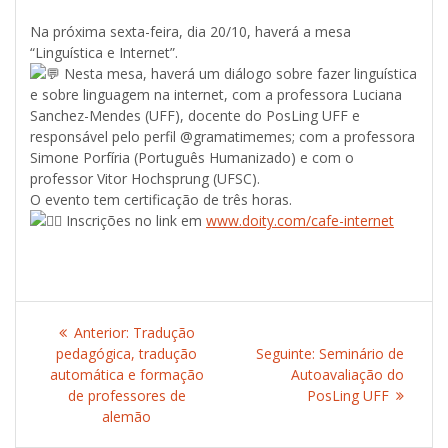
Na próxima sexta-feira, dia 20/10, haverá a mesa
“Linguística e Internet”.
Nesta mesa, haverá um diálogo sobre fazer linguística
e sobre linguagem na internet, com a professora Luciana
Sanchez-Mendes (UFF), docente do PosLing UFF e
responsável pelo perfil @gramatimemes; com a professora
Simone Porfíria (Português Humanizado) e com o
professor Vitor Hochsprung (UFSC).
O evento tem certificação de três horas.
Inscrições no link em
www.doity.com/cafe-internet
Navegação
Anterior:
Post
Tradução
de
pedagógica, tradução
anterior:
Seguinte:
Post
Seminário de
automática e formação
Autoavaliação do
seguinte:
Post
de professores de
PosLing UFF
alemão