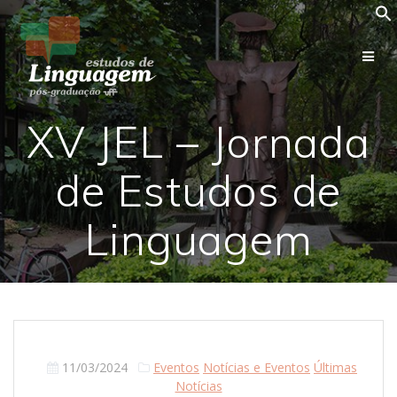
Skip
to
content
XV JEL – Jornada
de Estudos de
Linguagem
11/03/2024
Eventos
Notícias e Eventos
Últimas
Notícias