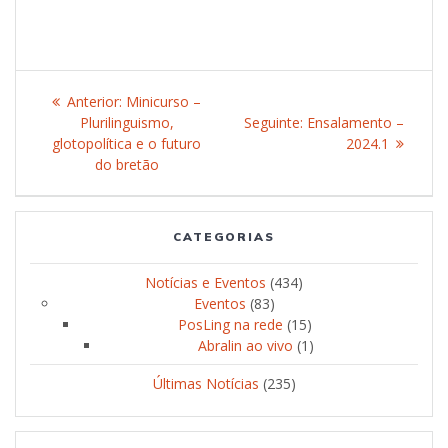
Navegação
Anterior:
Post
Minicurso –
de
Plurilinguismo,
anterior:
Seguinte:
Post
Ensalamento –
glotopolítica e o futuro
seguinte:
2024.1
Post
do bretão
CATEGORIAS
Notícias e Eventos
(434)
Eventos
(83)
PosLing na rede
(15)
Abralin ao vivo
(1)
Últimas Notícias
(235)