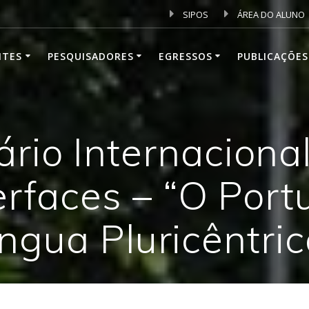
SIPOS
ÁREA DO ALUNO
NTES
PESQUISADORES
EGRESSOS
PUBLICAÇÕES
ário Internacional
terfaces – “O Por
íngua Pluricêntric