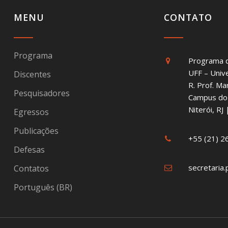
MENU
CONTATO
Programa
Programa 
UFF – Univ
Discentes
R. Prof. Ma
Pesquisadores
Campus do 
Niterói, R
Egressos
Publicações
+55 (21) 
Defesas
secretaria.
Contatos
Português (BR)