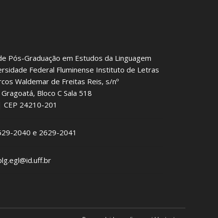
de Pós-Graduação em Estudos da Linguagem
ersidade Federal Fluminense Instituto de Letras
rcos Waldemar de Freitas Reis, s/nº
Gragoatá, Bloco C Sala 518
J | CEP 24210-201
2629-2040 e 2629-2041
plg.egl@id.uff.br