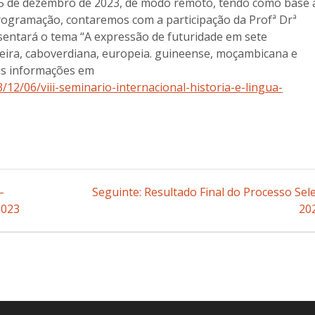
m 15 de dezembro de 2023, de modo remoto, tendo como base 
rogramação, contaremos com a participação da Profª Drª
sentará o tema “A expressão de futuridade em sete
leira, caboverdiana, europeia. guineense, moçambicana e
is informações em
12/06/viii-seminario-internacional-historia-e-lingua-
–
Seguinte:
Post
Resultado Final do Processo Sel
2023
seguinte:
20