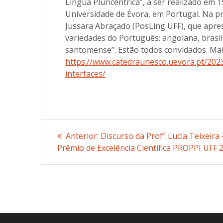
Língua Pluricêntrica”, a ser realizado e
Universidade de Évora, em Portugal. Na p
Jussara Abraçado (PosLing UFF), que apre
variedades do Português: angolana, brasi
santomense”. Estão todos convidados. Ma
https://www.catedraunesco.uevora.pt/2023/
interfaces/
Navegação
Anterior:
Post
Discurso da Profª Lucia Teixeira 
Prêmio de Excelência Científica PROPPI UFF 
anterior:
de
Post