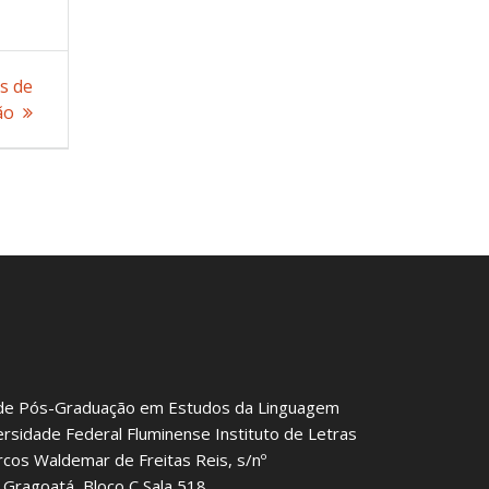
s de
ão
de Pós-Graduação em Estudos da Linguagem
ersidade Federal Fluminense Instituto de Letras
rcos Waldemar de Freitas Reis, s/nº
Gragoatá, Bloco C Sala 518