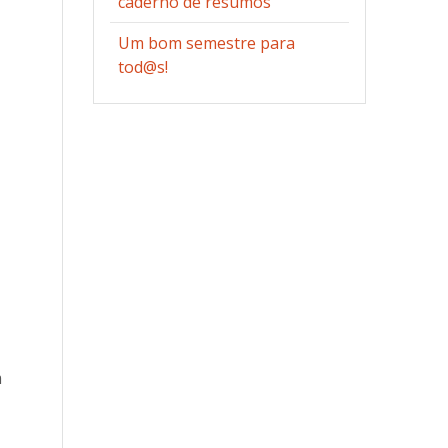
caderno de resumos
Um bom semestre para
tod@s!
m