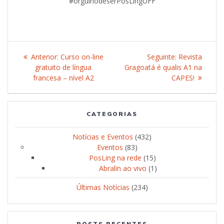
#orgulhodeserPosLingUFF
Navegação
Anterior:
Post
Curso on-line
Seguinte:
Post
Revista
de
gratuito de língua
anterior:
Gragoatá é qualis A1 na
seguinte:
francesa – nível A2
CAPES!
Post
CATEGORIAS
Notícias e Eventos
(432)
Eventos
(83)
PosLing na rede
(15)
Abralin ao vivo
(1)
Últimas Notícias
(234)
POSTS RECENTES