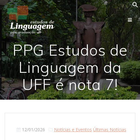
Skip
to
content
PPG Estudos de
Linguagem da
UFF é nota 7!
12/01/2026
Notícias e Eventos
Últimas Notícias