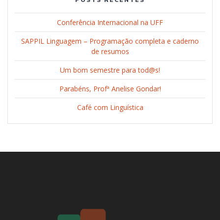
Conferência Internacional na UFF
SAPPIL Linguagem – Programação completa e caderno
de resumos
Um bom semestre para tod@s!
Parabéns, Profª Anelise Gondar!
Café com Linguística