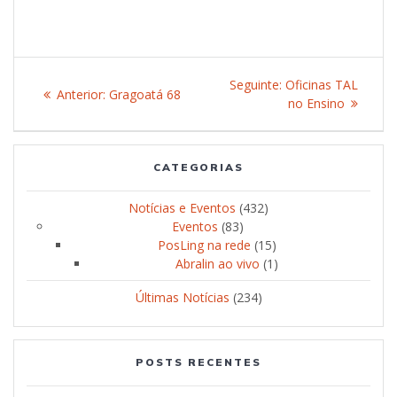
Navegação
Seguinte:
Post
Oficinas TAL
Anterior:
Post
Gragoatá 68
de
seguinte:
no Ensino
anterior:
Post
CATEGORIAS
Notícias e Eventos
(432)
Eventos
(83)
PosLing na rede
(15)
Abralin ao vivo
(1)
Últimas Notícias
(234)
POSTS RECENTES