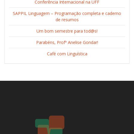
Conferência Internacional na UFF
SAPPIL Linguagem – Programação completa e caderno
de resumos
Um bom semestre para tod@s!
Parabéns, Profª Anelise Gondar!
Café com Linguística