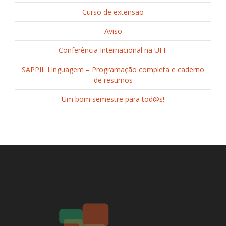
Curso de extensão
Aviso
Conferência Internacional na UFF
SAPPIL Linguagem – Programação completa e caderno
de resumos
Um bom semestre para tod@s!