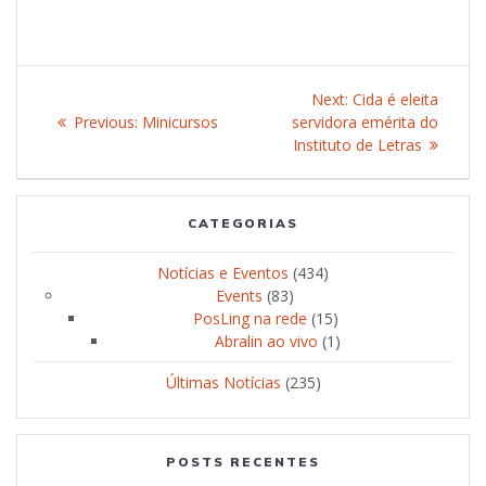
Post
Next:
Next
Cida é eleita
navigation
Previous:
Previous
Minicursos
servidora emérita do
post:
post:
Instituto de Letras
CATEGORIAS
Notícias e Eventos
(434)
Events
(83)
PosLing na rede
(15)
Abralin ao vivo
(1)
Últimas Notícias
(235)
POSTS RECENTES