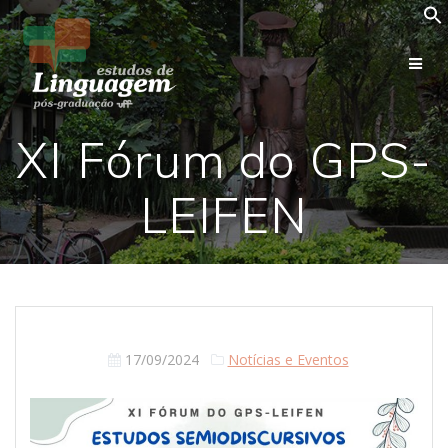
Skip
to
content
XI Fórum do GPS-
LEIFEN
17/09/2024
Notícias e Eventos