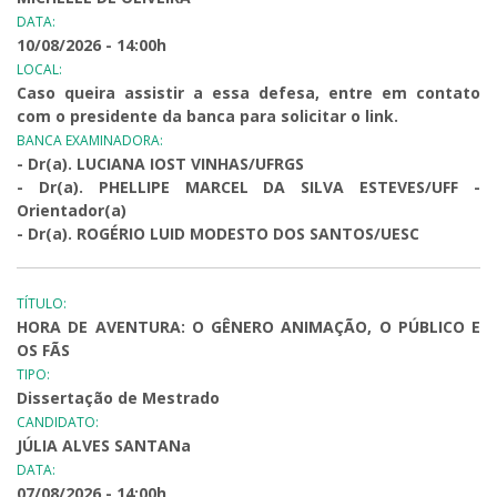
DATA:
10/08/2026 - 14:00h
LOCAL:
Caso queira assistir a essa defesa, entre em contato
com o presidente da banca para solicitar o link.
BANCA EXAMINADORA:
- Dr(a). LUCIANA IOST VINHAS/UFRGS
- Dr(a). PHELLIPE MARCEL DA SILVA ESTEVES/UFF -
Orientador(a)
- Dr(a). ROGÉRIO LUID MODESTO DOS SANTOS/UESC
TÍTULO:
HORA DE AVENTURA: O GÊNERO ANIMAÇÃO, O PÚBLICO E
OS FÃS
TIPO:
Dissertação de Mestrado
CANDIDATO:
JÚLIA ALVES SANTANa
DATA:
07/08/2026 - 14:00h