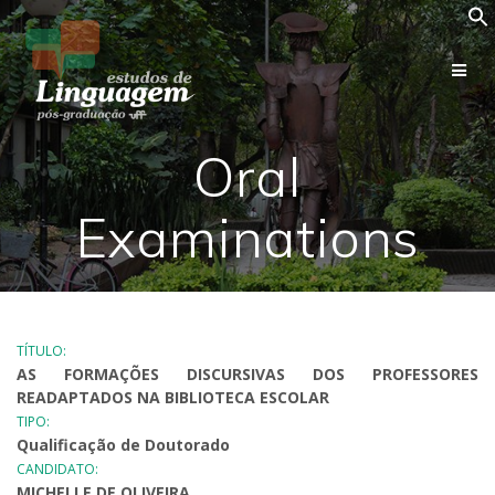
Skip
to
content
Oral
Examinations
TÍTULO:
AS FORMAÇÕES DISCURSIVAS DOS PROFESSORES
READAPTADOS NA BIBLIOTECA ESCOLAR
TIPO:
Qualificação de Doutorado
CANDIDATO:
MICHELLE DE OLIVEIRA