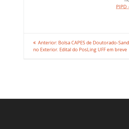
PIPD 
Navegação
Anterior:
Post
Bolsa CAPES de Doutorado-Sand
no Exterior. Edital do PosLing UFF em breve
anterior:
de
Post