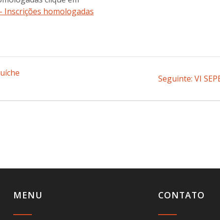
– Inscrições homologadas
uíche
Seguinte:
Post
VI SEP
seguin
MENU
CONTATO