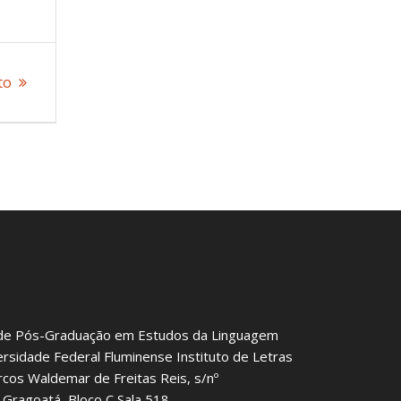
to
de Pós-Graduação em Estudos da Linguagem
ersidade Federal Fluminense Instituto de Letras
rcos Waldemar de Freitas Reis, s/nº
Gragoatá, Bloco C Sala 518