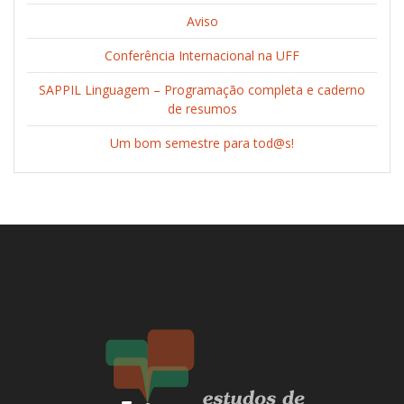
Aviso
Conferência Internacional na UFF
SAPPIL Linguagem – Programação completa e caderno
de resumos
Um bom semestre para tod@s!