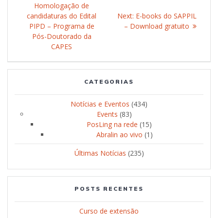
navigation
Homologação de
post:
candidaturas do Edital
Next:
Next
E-books do SAPPIL
PIPD – Programa de
– Download gratuito
post:
Pós-Doutorado da
CAPES
CATEGORIAS
Notícias e Eventos
(434)
Events
(83)
PosLing na rede
(15)
Abralin ao vivo
(1)
Últimas Notícias
(235)
POSTS RECENTES
Curso de extensão