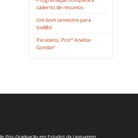
Programação completa e
caderno de resumos
Um bom semestre para
tod@s!
Parabéns, Profª Anelise
Gondar!
de Pós-Graduação em Estudos da Linguagem