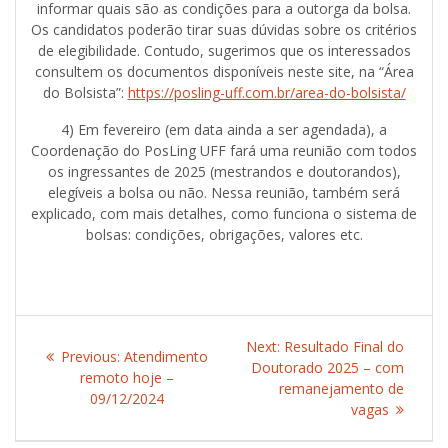
informar quais são as condições para a outorga da bolsa.
Os candidatos poderão tirar suas dúvidas sobre os critérios
de elegibilidade. Contudo, sugerimos que os interessados
consultem os documentos disponíveis neste site, na “Área
do Bolsista”:
https://posling-uff.com.br/area-do-bolsista/
4) Em fevereiro (em data ainda a ser agendada), a
Coordenação do PosLing UFF fará uma reunião com todos
os ingressantes de 2025 (mestrandos e doutorandos),
elegíveis a bolsa ou não. Nessa reunião, também será
explicado, com mais detalhes, como funciona o sistema de
bolsas: condições, obrigações, valores etc.
Post
Next:
Next
Resultado Final do
Previous:
Previous
Atendimento
navigation
Doutorado 2025 – com
post:
remoto hoje –
post:
remanejamento de
09/12/2024
vagas