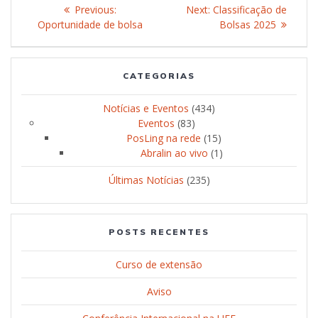
Post
Previous:
Previous
Next:
Next
Classificação de
navigation
Oportunidade de bolsa
post:
post:
Bolsas 2025
CATEGORIAS
Notícias e Eventos
(434)
Eventos
(83)
PosLing na rede
(15)
Abralin ao vivo
(1)
Últimas Notícias
(235)
POSTS RECENTES
Curso de extensão
Aviso