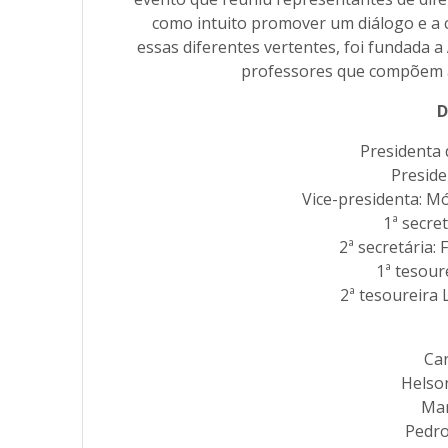
como intuito promover um diálogo e a
essas diferentes vertentes, foi fundada a
professores que compõem a d
D
Presidenta 
Preside
Vice-presidenta: M
1ª secret
2ª secretária:
1ª tesour
2ª tesoureira 
Car
Helson
Mar
Pedro