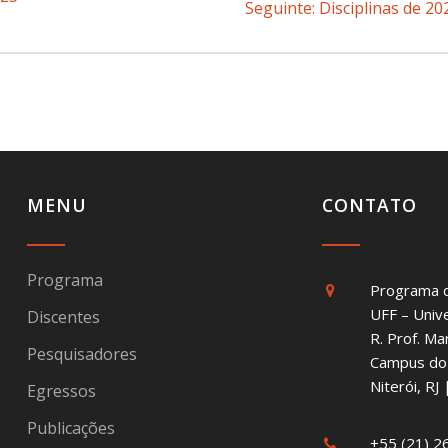
Seguinte:
Post
Disciplinas de 20
seguinte:
MENU
CONTATO
Programa
Programa 
UFF – Univ
Discentes
R. Prof. Ma
Pesquisadores
Campus do 
Niterói, R
Egressos
Publicações
+55 (21) 