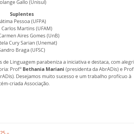
olange Gallo (Unisul)
Suplentes
átima Pessoa (UFPA)
z Carlos Martins (UFAM)
Carmen Aires Gomes (UnB)
tela Cury Sarian (Unemat)
Sandro Braga (UFSC)
e Linguagem parabeniza a iniciativa e destaca, com alegri
oria: Profª
Bethania Mariani
(presidenta da AbrADis) e Prof
brADis). Desejamos muito sucesso e um trabalho profícuo à
cém-criada Associação.
25 –