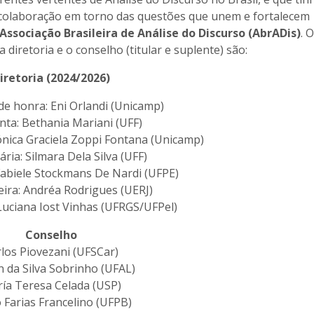
 colaboração em torno das questões que unem e fortalecem
Associação Brasileira de Análise do Discurso (AbrADis)
. 
iretoria e o conselho (titular e suplente) são:
iretoria (2024/2026)
de honra: Eni Orlandi (Unicamp)
nta: Bethania Mariani (UFF)
ónica Graciela Zoppi Fontana (Unicamp)
ária: Silmara Dela Silva (UFF)
 Fabiele Stockmans De Nardi (UFPE)
eira: Andréa Rodrigues (UERJ)
Luciana Iost Vinhas (UFRGS/UFPel)
Conselho
los Piovezani (UFSCar)
 da Silva Sobrinho (UFAL)
ía Teresa Celada (USP)
 Farias Francelino (UFPB)