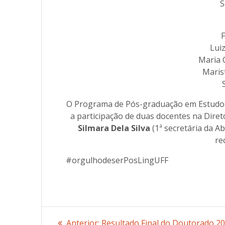
S
F
Lui
Maria 
Maris
O Programa de Pós-graduação em Estudos d
a participação de duas docentes na Diret
Silmara Dela Silva
(1ª secretária da A
re
#orgulhodeserPosLingUFF
Navegação
Anterior:
Post
Resultado Final do Doutorado 20