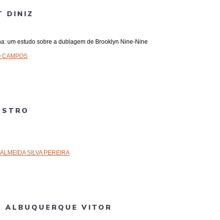
 DINIZ
na: um estudo sobre a dublagem de Brooklyn Nine-Nine
O CAMPOS
ESTRO
 ALMEIDA SILVA PEREIRA
S ALBUQUERQUE VITOR