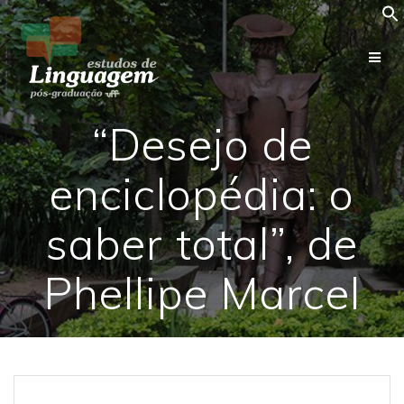
Skip
to
content
“Desejo de
enciclopédia: o
saber total”, de
Phellipe Marcel