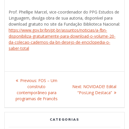
Prof. Phellipe Marcel, vice-coordenador do PPG Estudos de
Linguagem, divulga obra de sua autoria, disponível para
download gratuito no site da Fundação Biblioteca Nacional:
https://www.gov.br/bn/pt-br/assuntos/noticias/a-fbn-
disponibiliza-gratuitamente-para-download-o-volume-20-
da-colecao-cadernos-da-bn-desejo-de-enciclopedia-o-
saber-total
Post
Previous:
Previous
FOS – Um
navigation
construto
post:
Next:
Next
NOVIDADE! Edital
contemporâneo para
“PosLing Destaca”
post:
programas de Francês
CATEGORIAS