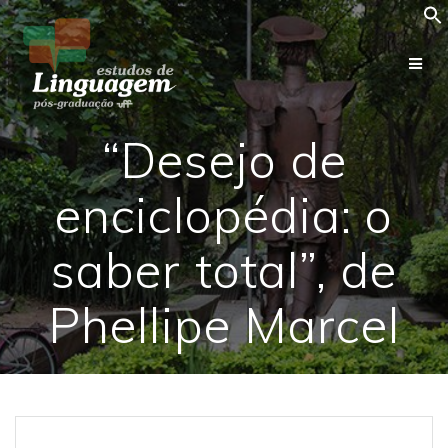
Skip
to
content
“Desejo de
enciclopédia: o
saber total”, de
Phellipe Marcel