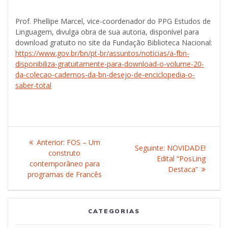
Prof. Phellipe Marcel, vice-coordenador do PPG Estudos de
Linguagem, divulga obra de sua autoria, disponível para
download gratuito no site da Fundação Biblioteca Nacional:
https://www.gov.br/bn/pt-br/assuntos/noticias/a-fbn-
disponibiliza-gratuitamente-para-download-o-volume-20-
da-colecao-cadernos-da-bn-desejo-de-enciclopedia-o-
saber-total
Navegação
Anterior:
Post
FOS – Um
Seguinte:
Post
NOVIDADE!
de
construto
anterior:
Edital “PosLing
seguinte:
contemporâneo para
Destaca”
Post
programas de Francês
CATEGORIAS