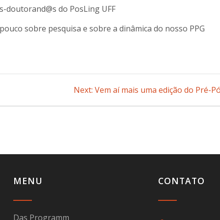
ós-doutorand@s do PosLing UFF
pouco sobre pesquisa e sobre a dinâmica do nosso PPG
Next:
Next
Vem aí mais uma edição do Pré-Pó
post:
MENU
CONTATO
Das Programm