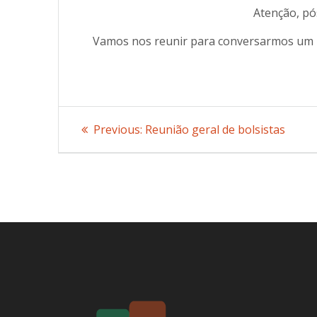
Atenção, p
Vamos nos reunir para conversarmos um 
Post
Previous:
Previous
Reunião geral de bolsistas
post:
navigation