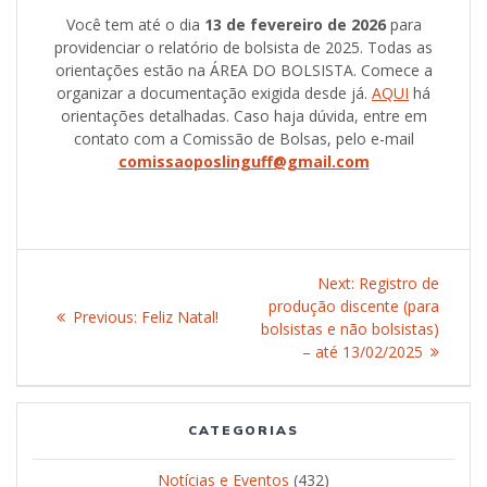
Você tem até o dia
13 de fevereiro de 2026
para
providenciar o relatório de bolsista de 2025. Todas as
orientações estão na ÁREA DO BOLSISTA. Comece a
organizar a documentação exigida desde já.
AQUI
há
orientações detalhadas. Caso haja dúvida, entre em
contato com a Comissão de Bolsas, pelo e-mail
comissaoposlinguff@gmail.com
Post
Next:
Next
Registro de
navigation
produção discente (para
post:
Previous:
Previous
Feliz Natal!
bolsistas e não bolsistas)
post:
– até 13/02/2025
CATEGORIAS
Notícias e Eventos
(432)