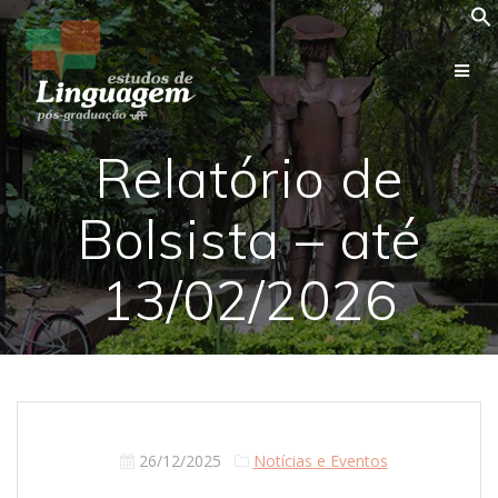
Skip
to
content
Relatório de
Bolsista – até
13/02/2026
26/12/2025
Notícias e Eventos