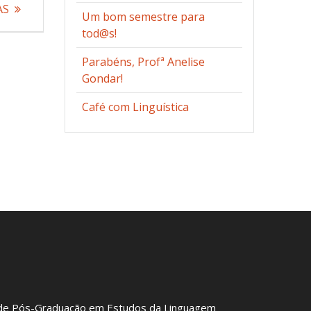
AS
Um bom semestre para
tod@s!
Parabéns, Profª Anelise
Gondar!
Café com Linguística
de Pós-Graduação em Estudos da Linguagem