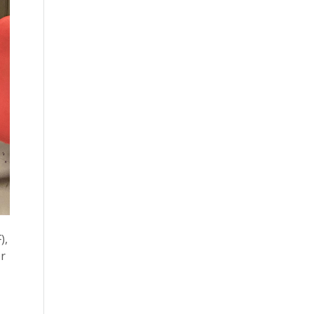
),
or