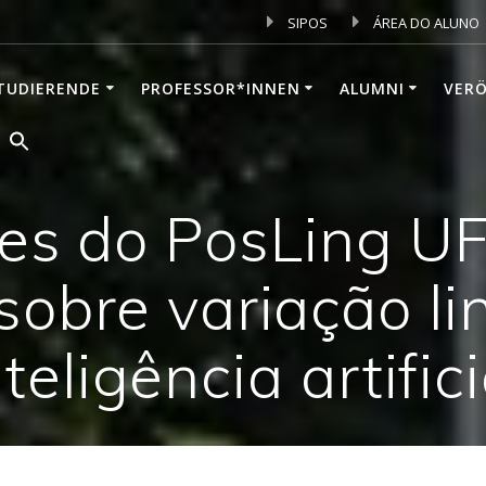
SIPOS
ÁREA DO ALUNO
TUDIERENDE
PROFESSOR*INNEN
ALUMNI
VER
res do PosLing U
sobre variação lin
nteligência artifici