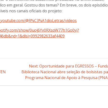
co em geral. Gostou dos temas? Em breve, os dois episódio
veis nos canais oficiais do projeto:
w.youtube.com/@R%C3%A1dioLetras/videos
spotify.com/show/0uoj6Yv0RXsqW77h1Go0yi?
f46db&nd=1&dlsi=0992982633af4409
Next:
Next
Oportunidade para EGRESSOS – Fund
IFEN
Biblioteca Nacional abre seleção de bolsistas p
post:
Programa Nacional de Apoio à Pesquisa (PNA