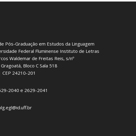
de Pós-Graduação em Estudos da Linguagem
ersidade Federal Fluminense Instituto de Letras
rcos Waldemar de Freitas Reis, s/nº
Gragoatá, Bloco C Sala 518
J | CEP 24210-201
2629-2040 e 2629-2041
plg.egl@id.uff.br