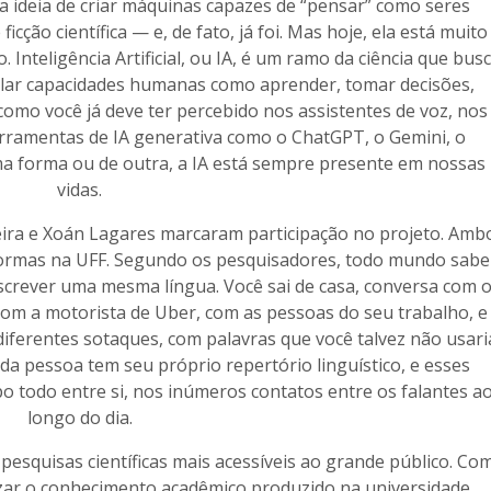
, a ideia de criar máquinas capazes de “pensar” como seres
cção científica — e, de fato, já foi. Mas hoje, ela está muito
. Inteligência Artificial, ou IA, é um ramo da ciência que bus
ular capacidades humanas como aprender, tomar decisões,
omo você já deve ter percebido nos assistentes de voz, nos
rramentas de IA generativa como o ChatGPT, o Gemini, o
ma forma ou de outra, a IA está sempre presente em nossas
vidas.
ra e Xoán Lagares marcaram participação no projeto. Amb
ormas na UFF. Segundo os pesquisadores, todo mundo sabe
escrever uma mesma língua. Você sai de casa, conversa com 
 com a motorista de Uber, com as pessoas do seu trabalho, e
ferentes sotaques, com palavras que você talvez não usari
 pessoa tem seu próprio repertório linguístico, e esses
o todo entre si, nos inúmeros contatos entre os falantes a
longo do dia.
 pesquisas científicas mais acessíveis ao grande público. Co
zar o conhecimento acadêmico produzido na universidade,