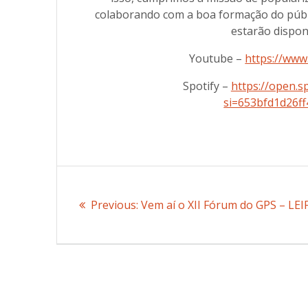
colaborando com a boa formação do públi
estarão disponí
Youtube –
https://ww
Spotify –
https://open.
si=653bfd1d26f
Post
Previous:
Previous
Vem aí o XII Fórum do GPS – LE
navigation
post: