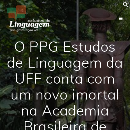
Skip
to
content
O PPG Estudos
de Linguagem da
UFF conta com
um novo imortal
na Academia
Brasileira de