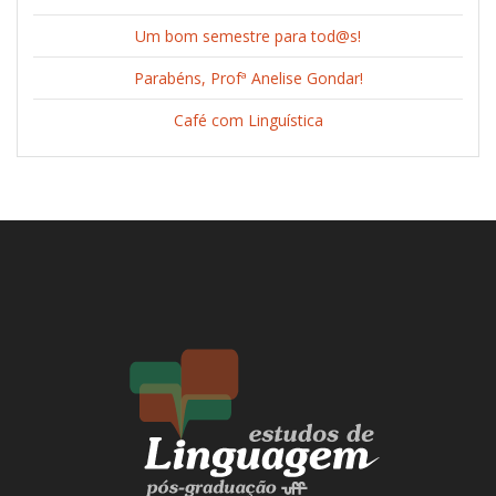
Um bom semestre para tod@s!
Parabéns, Profª Anelise Gondar!
Café com Linguística