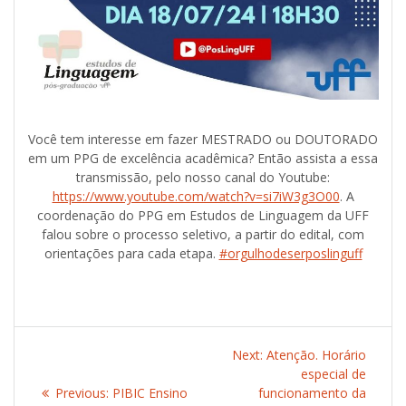
Você tem interesse em fazer MESTRADO ou DOUTORADO
em um PPG de excelência acadêmica? Então assista a essa
transmissão, pelo nosso canal do Youtube:
https://www.youtube.com/watch?v=si7iW3g3O00
. A
coordenação do PPG em Estudos de Linguagem da UFF
falou sobre o processo seletivo, a partir do edital, com
orientações para cada etapa.
#orgulhodeserposlinguff
Post
Next:
Next
Atenção. Horário
navigation
post:
especial de
Previous:
Previous
PIBIC Ensino
funcionamento da