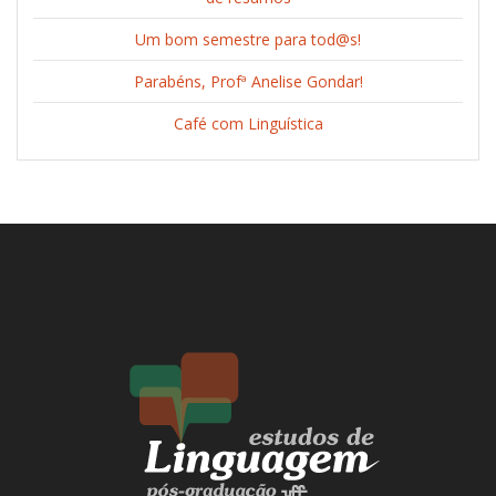
Um bom semestre para tod@s!
Parabéns, Profª Anelise Gondar!
Café com Linguística