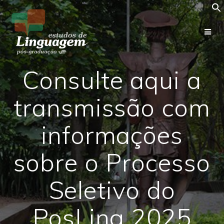
Skip
to
content
Consulte aqui a
transmissão com
informações
sobre o Processo
Seletivo do
PosLing 2025