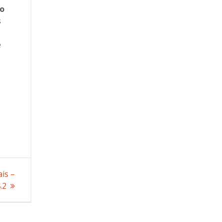
do
s
e
ais –
.2