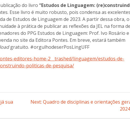
blicação do livro
“Estudos de Linguagem: (re)construin
ntes. Esse livro é muito robusto, pois condensa as excelente
da de Estudos de Linguagem de 2023. A partir dessa obra, o
uidade à prática de publicar as reflexões da JEL na forma d
denadores do PPG Estudos de Linguagem: Prof. Ivo Rosário e
à venda no site da Editora Pontes. Em breve, estará também
load
gratuito. #orgulhodeserPosLingUFF
/pontes-editores-home-2__trashed/linguagem/estudos-de-
onstruindo-politicas-de-pesquisa/
já sua
Next:
Next
Quadro de disciplinas e orientações ger
post:
2024