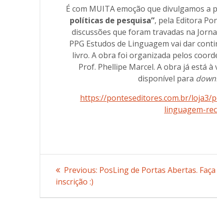
É com MUITA emoção que divulgamos a pu
políticas de pesquisa”
, pela Editora Po
discussões que foram travadas na Jorna
PPG Estudos de Linguagem vai dar contin
livro. A obra foi organizada pelos coor
Prof. Phellipe Marcel. A obra já está 
disponível para
down
https://ponteseditores.com.br/loja3
linguagem-rec
Post
Previous:
Previous
PosLing de Portas Abertas. Faça 
inscrição :)
post:
navigation