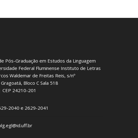
de Pós-Graduação em Estudos da Linguagem
ersidade Federal Fluminense Instituto de Letras
rcos Waldemar de Freitas Reis, s/nº
Gragoatá, Bloco C Sala 518
J | CEP 24210-201
2629-2040 e 2629-2041
plg.egl@id.uff.br