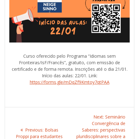
Curso oferecido pelo Programa “Idiomas sem
Fronteiras/IsF/Francês”, gratuito, com emissão de
certificado e de forma remota. Inscrições até o dia 21/01.
Início das aulas: 22/01. Link:
https://forms.gle/mDqZf9Kmtoy7qtPAA
Post
Next:
Next
Seminário
navigation
Convergência de
post:
Previous:
Previous
Bolsas
Saberes: perspectivas
Proppi para estudantes
post:
pluridisciplinares sobre a