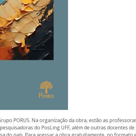
Grupo PORUS. Na organização da obra, estão as professora
 pesquisadoras do PosLing UFF, além de outras docentes de
isa do país. Para acessar a obra gratuitamente, no formato 