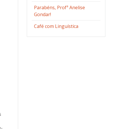
Parabéns, Profª Anelise
Gondar!
Café com Linguística
s
e-