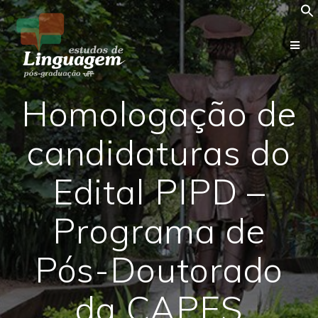
Skip
to
content
Homologação de
candidaturas do
Edital PIPD –
Programa de
Pós-Doutorado
da CAPES