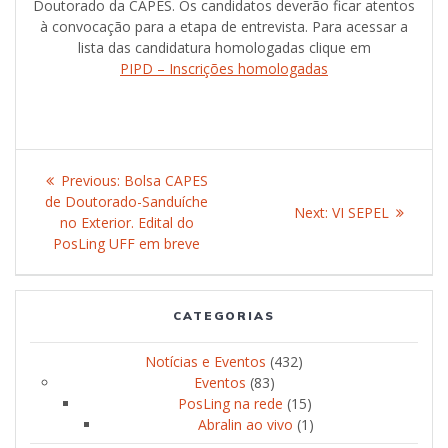
Doutorado da CAPES. Os candidatos deverão ficar atentos
à convocação para a etapa de entrevista. Para acessar a
lista das candidatura homologadas clique em
PIPD – Inscrições homologadas
Post
Previous:
Previous
Bolsa CAPES
navigation
de Doutorado-Sanduíche
post:
Next:
Next
VI SEPEL
no Exterior. Edital do
post:
PosLing UFF em breve
CATEGORIAS
Notícias e Eventos
(432)
Eventos
(83)
PosLing na rede
(15)
Abralin ao vivo
(1)