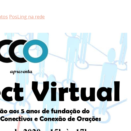
ntos
PosLing na rede