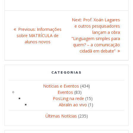
Post
Next:
Next
Prof. Xoán Lagares
navigation
e outros pesquisadores
post:
Previous:
Previous
Informações
lançam a obra
sobre MATRÍCULA de
post:
“Linguagem simples para
alunos novos
quem? – a comunicação
cidadã em debate”
CATEGORIAS
Notícias e Eventos
(434)
Eventos
(83)
PosLing na rede
(15)
Abralin ao vivo
(1)
Últimas Notícias
(235)