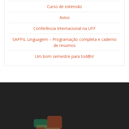
Curso de extensão
Aviso
Conferência Internacional na UFF
SAPPIL Linguagem – Programação completa e caderno
de resumos
Um bom semestre para tod@s!