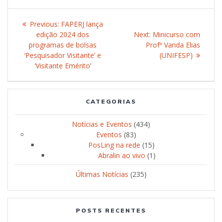
Post
Previous:
Previous
FAPERJ lança
navigation
edição 2024 dos
post:
Next:
Next
Minicurso com
programas de bolsas
Profª Vanda Elias
post:
‘Pesquisador Visitante’ e
(UNIFESP)
‘Visitante Emérito’
CATEGORIAS
Notícias e Eventos
(434)
Eventos
(83)
PosLing na rede
(15)
Abralin ao vivo
(1)
Últimas Notícias
(235)
POSTS RECENTES