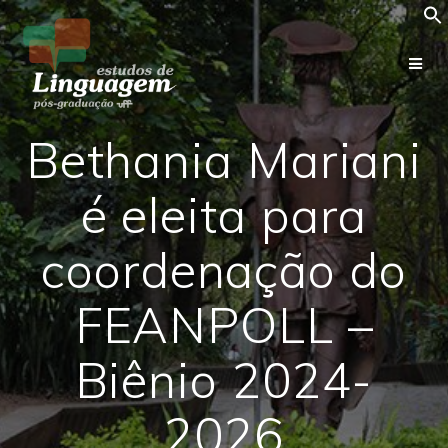
Skip
to
content
Bethania Mariani
é eleita para
coordenação do
FEANPOLL –
Biênio 2024-
2026