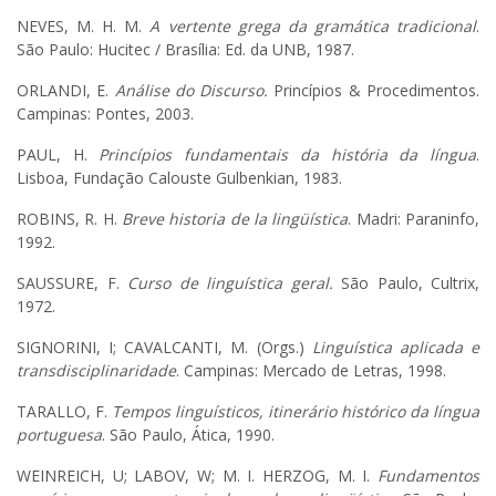
NEVES, M. H. M.
A vertente grega da gramática tradicional
.
São Paulo: Hucitec / Brasília: Ed. da UNB, 1987.
ORLANDI, E.
Análise do Discurso.
Princípios & Procedimentos.
Campinas: Pontes, 2003.
PAUL, H.
Princípios fundamentais da história da língua
.
Lisboa, Fundação Calouste Gulbenkian, 1983.
ROBINS, R. H.
Breve historia de la lingüística
. Madri: Paraninfo,
1992.
SAUSSURE, F.
Curso de linguística geral.
São Paulo, Cultrix,
1972.
SIGNORINI, I; CAVALCANTI, M. (Orgs.)
Linguística aplicada e
transdisciplinaridade
. Campinas: Mercado de Letras, 1998.
TARALLO, F.
Tempos linguísticos, itinerário histórico da língua
portuguesa
. São Paulo, Ática, 1990.
WEINREICH, U; LABOV, W; M. I. HERZOG, M. I.
Fundamentos