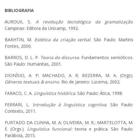
BIBLIOGRAFIA
AUROUX, S.
A revolução tecnológica da gramatização
.
Campinas: Editora da Unicamp, 1992.
BAKHTIN, M.
Estética da criação verbal.
São Paulo: Martins
Fontes, 2000.
BARROS, D. L. P.
Teoria do discurso.
Fundamentos semióticos.
São Paulo: Humanitas, 2001.
DIONÍSIO, A. P; MACHADO, A. R; BEZERRA, M. A. (Orgs).
Gêneros textuais & ensino.
Rio de Janeiro: Lucerna, 2002.
FARACO, C. A.
Linguística histórica
. São Paulo: Ática, 1998.
FERRARI, L.
Introdução à linguística cognitiva
. São Paulo:
Contexto, 2011.
FURTADO DA CUNHA, M. A; OLIVEIRA, M. R.; MARTELOTTA, M.
E. (Orgs.).
Linguística funcional:
teoria e prática. São Paulo:
Parábola, 2015.