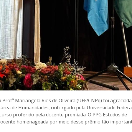
 Profª Mariangela Rios de Oliveira (UFF/CNPq) foi agraciada
na área de Humanidades, outorgado pela Universidade Federa
scurso proferido pela docente premiada. O PPG Estudos de
docente homenageada por meio desse prêmio tão important