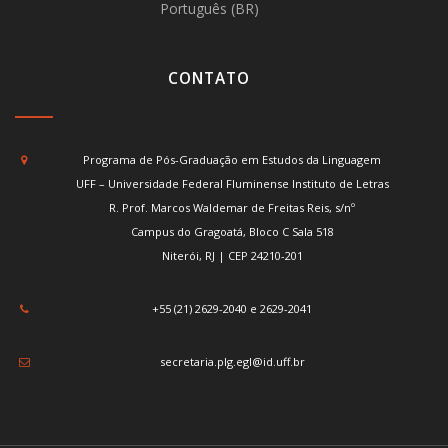
Português (BR)
CONTATO
Programa de Pós-Graduação em Estudos da Linguagem
UFF – Universidade Federal Fluminense Instituto de Letras
R. Prof. Marcos Waldemar de Freitas Reis, s/nº
Campus do Gragoatá, Bloco C Sala 518
Niterói, RJ | CEP 24210-201
+55 (21) 2629-2040 e 2629-2041
secretaria.plg.egl@id.uff.br