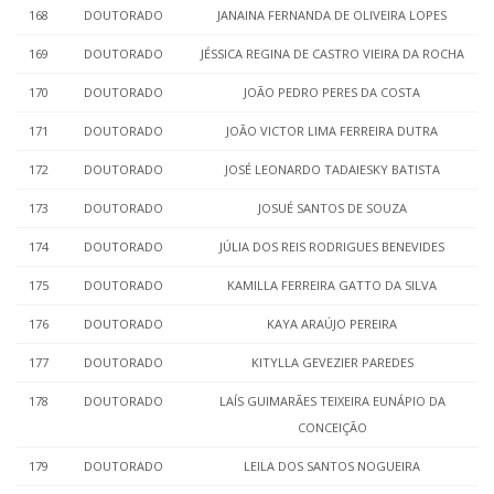
168
DOUTORADO
JANAINA FERNANDA DE OLIVEIRA LOPES
169
DOUTORADO
JÉSSICA REGINA DE CASTRO VIEIRA DA ROCHA
170
DOUTORADO
JOÃO PEDRO PERES DA COSTA
171
DOUTORADO
JOÃO VICTOR LIMA FERREIRA DUTRA
172
DOUTORADO
JOSÉ LEONARDO TADAIESKY BATISTA
173
DOUTORADO
JOSUÉ SANTOS DE SOUZA
174
DOUTORADO
JÚLIA DOS REIS RODRIGUES BENEVIDES
175
DOUTORADO
KAMILLA FERREIRA GATTO DA SILVA
176
DOUTORADO
KAYA ARAÚJO PEREIRA
177
DOUTORADO
KITYLLA GEVEZIER PAREDES
178
DOUTORADO
LAÍS GUIMARÃES TEIXEIRA EUNÁPIO DA
CONCEIÇÃO
179
DOUTORADO
LEILA DOS SANTOS NOGUEIRA