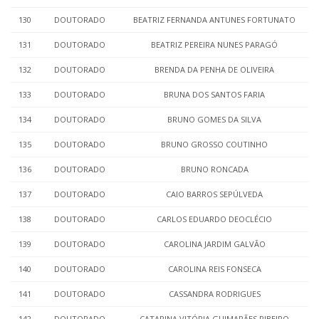
130
DOUTORADO
BEATRIZ FERNANDA ANTUNES FORTUNATO
131
DOUTORADO
BEATRIZ PEREIRA NUNES PARAGÓ
132
DOUTORADO
BRENDA DA PENHA DE OLIVEIRA
133
DOUTORADO
BRUNA DOS SANTOS FARIA
134
DOUTORADO
BRUNO GOMES DA SILVA
135
DOUTORADO
BRUNO GROSSO COUTINHO
136
DOUTORADO
BRUNO RONCADA
137
DOUTORADO
CAIO BARROS SEPÚLVEDA
138
DOUTORADO
CARLOS EDUARDO DEOCLÉCIO
139
DOUTORADO
CAROLINA JARDIM GALVÃO
140
DOUTORADO
CAROLINA REIS FONSECA
141
DOUTORADO
CASSANDRA RODRIGUES
142
DOUTORADO
CATARINA VITÓRIA GUIMARÃES RIBEIRO