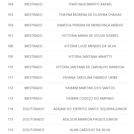
104
MESTRADO
THAÍS NASCIMENTO RAFAEL
105
MESTRADO
THAYNÁ MORENA DE OLIVEIRA CHAGAS
106
MESTRADO
VANESCA PEREIRA DE MENDONÇA ABÁDIO
107
MESTRADO
VICTÓRIA MARIA DE SOUZA SOARES
108
MESTRADO
VITÓRIA LUIZE MENDES DA SILVA
109
MESTRADO
VITÓRIA SANTANA ANHETTI
110
MESTRADO
VITÓRIA SANTANA DE CARVALHO BARBOSA
111
MESTRADO
VIVIANA CAROLINA FAJARDO URIBE
112
MESTRADO
YASMIM MARTINS DOS SANTOS
113
MESTRADO
YASMIN CODEÇO DO AMPARO
114
DOUTORADO
ADEJAIR DO ESPÍRITO SANTO SIQUEIRA JÚNIOR
115
DOUTORADO
ADILSON MARRON PASSOS JÚNIOR
116
DOUTORADO
ALAN CARDOSO DA SILVA