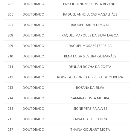
205
DOUTORADO
PRISCILLA NUNES COSTA REZENDE
206
DOUTORADO
RAQUEL ANNE LUCAS MAGALHÃES
207
DOUTORADO
RAQUEL DANIELLI MOTA
208
DOUTORADO
RAQUEL MARQUES DA SILVA LAGOA
209
DOUTORADO
RAQUEL MORAES FERREIRA
210
DOUTORADO
RENATA DA SILVEIRA GUIMARÃES
211
DOUTORADO
RENNAN ROCHA DA COSTA
212
DOUTORADO
RODRIGO AFONSO FERREIRA DE OLIVEIRA
213
DOUTORADO
ROSANA DA SILVA
214
DOUTORADO
SAMARA COSTA MOURA
215
DOUTORADO
SIONE PEREIRA ALVES
216
DOUTORADO
TAINA DIAS DE SOUZA
217
DOUTORADO
THÁINA GOULART MOTA