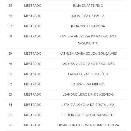
55
MESTRADO
JÚLIA DUARTE FEIJO
56
MESTRADO
JÚLIA LIMA DE PAULA
57
MESTRADO
JULIA PINTO GAMBOA
58
MESTRADO
KAMILLA ANDRESSA DA PAZ GOUVEA
NASCIMENTO
59
MESTRADO
KATHLEN ADARA SOUZA GONÇALVES
60
MESTRADO
LARYSSA VICTORIANO DE GOUVÊA
61
MESTRADO
LAURA LOVATTE MACÊDO
62
MESTRADO
LAURA SILVA RIBEIRO
63
MESTRADO
LEANDRO LEIROZ R. DE AZEVEDO
64
MESTRADO
LETHICIA LOYOLA DA COSTA LIMA
65
MESTRADO
LETÍCIA LOUREIRO DE NAZARETH
66
MESTRADO
LIDIANE CINTIA COSTA GOMES DA SILVA