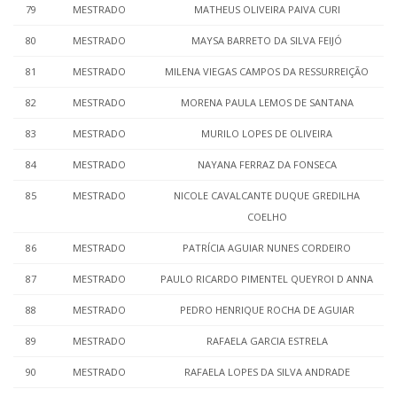
79
MESTRADO
MATHEUS OLIVEIRA PAIVA CURI
80
MESTRADO
MAYSA BARRETO DA SILVA FEIJÓ
81
MESTRADO
MILENA VIEGAS CAMPOS DA RESSURREIÇÃO
82
MESTRADO
MORENA PAULA LEMOS DE SANTANA
83
MESTRADO
MURILO LOPES DE OLIVEIRA
84
MESTRADO
NAYANA FERRAZ DA FONSECA
85
MESTRADO
NICOLE CAVALCANTE DUQUE GREDILHA
COELHO
86
MESTRADO
PATRÍCIA AGUIAR NUNES CORDEIRO
87
MESTRADO
PAULO RICARDO PIMENTEL QUEYROI D ANNA
88
MESTRADO
PEDRO HENRIQUE ROCHA DE AGUIAR
89
MESTRADO
RAFAELA GARCIA ESTRELA
90
MESTRADO
RAFAELA LOPES DA SILVA ANDRADE