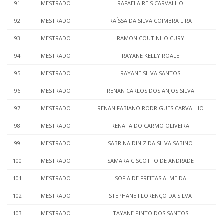
91
MESTRADO
RAFAELA REIS CARVALHO
92
MESTRADO
RAÍSSA DA SILVA COIMBRA LIRA
93
MESTRADO
RAMON COUTINHO CURY
94
MESTRADO
RAYANE KELLY ROALE
95
MESTRADO
RAYANE SILVA SANTOS
96
MESTRADO
RENAN CARLOS DOS ANJOS SILVA
97
MESTRADO
RENAN FABIANO RODRIGUES CARVALHO
98
MESTRADO
RENATA DO CARMO OLIVEIRA
99
MESTRADO
SABRINA DINIZ DA SILVA SABINO
100
MESTRADO
SAMARA CISCOTTO DE ANDRADE
101
MESTRADO
SOFIA DE FREITAS ALMEIDA
102
MESTRADO
STEPHANE FLORENÇO DA SILVA
103
MESTRADO
TAYANE PINTO DOS SANTOS