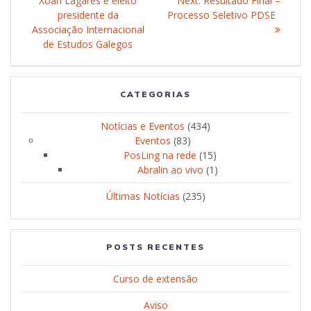
navigation
Xoán Lagares é eleito
post:
Next:
Next
Resultado Final –
presidente da
Processo Seletivo PDSE
post:
Associação Internacional
de Estudos Galegos
CATEGORIAS
Notícias e Eventos
(434)
Eventos
(83)
PosLing na rede
(15)
Abralin ao vivo
(1)
Últimas Notícias
(235)
POSTS RECENTES
Curso de extensão
Aviso