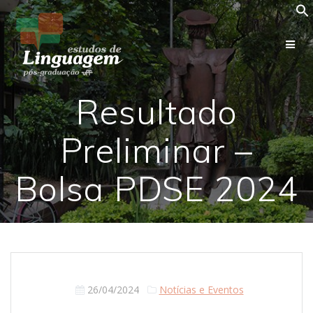
Skip
to
content
Resultado
Preliminar –
Bolsa PDSE 2024
26/04/2024
Notícias e Eventos