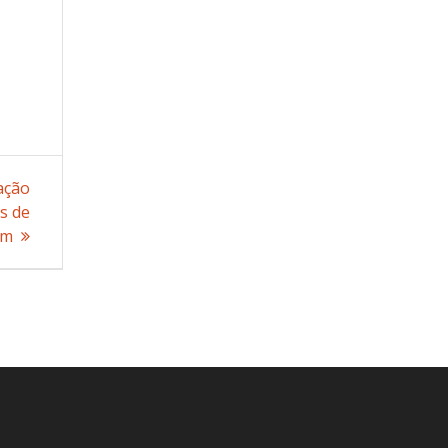
ação
s de
em