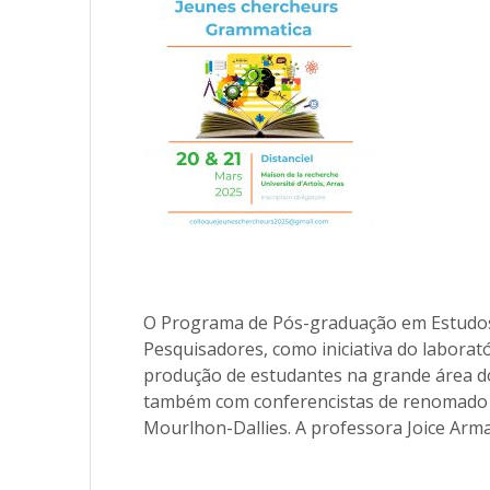
O P
ro
grama de Pós-
gradu
ação em Estudos
Pesquisadores
, como iniciativa do labora
produção de estudantes na grande área do
também com conferencistas de renomado 
Mourlhon-Dallies. A professora Joice Arman