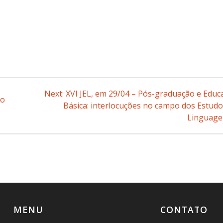
Next:
Next
XVI JEL, em 29/04 – Pós-graduação e Educ
do
Básica: interlocuções no campo dos Estudo
post:
Linguag
MENU
CONTATO