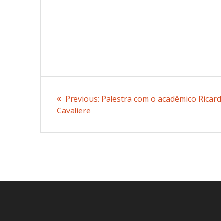
Post
Previous:
Previous
Palestra com o acadêmico Ricar
navigation
Cavaliere
post: