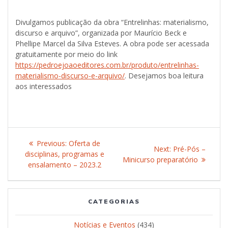
Divulgamos publicação da obra “Entrelinhas: materialismo,
discurso e arquivo”, organizada por Maurício Beck e
Phellipe Marcel da Silva Esteves. A obra pode ser acessada
gratuitamente por meio do link
https://pedroejoaoeditores.com.br/produto/entrelinhas-
materialismo-discurso-e-arquivo/
. Desejamos boa leitura
aos interessados
Post
Previous:
Previous
Oferta de
Next:
Next
Pré-Pós –
navigation
disciplinas, programas e
post:
Minicurso preparatório
post:
ensalamento – 2023.2
CATEGORIAS
Notícias e Eventos
(434)