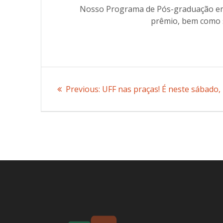
Nosso Programa de Pós-graduação em
prêmio, bem como 
Post
Previous:
Previous
UFF nas praças! É neste sábado,
navigation
post: