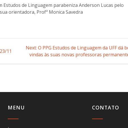
 Estudos de Linguagem parabeniza Anderson Lucas pelo
sua orientadora, Profª Monica Savedra
Next:
Next
O PPG Estudos de Linguagem da UFF dá b
 23/11
vindas às suas novas professoras permanent
post:
MENU
CONTATO