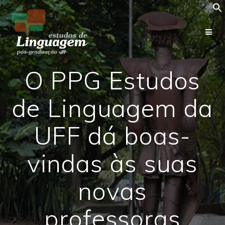
Skip
to
content
O PPG Estudos
de Linguagem da
UFF dá boas-
vindas às suas
novas
professoras