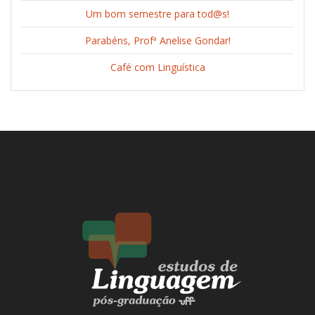
Um bom semestre para tod@s!
Parabéns, Profª Anelise Gondar!
Café com Linguística