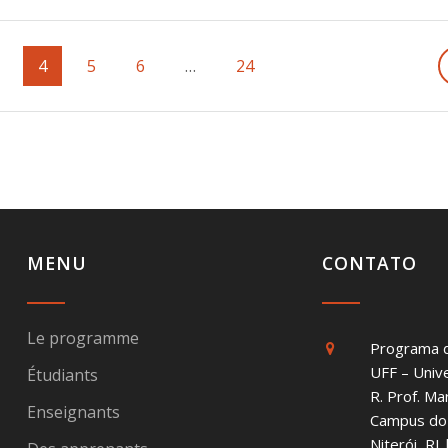
age
Page
4
Page
5
Page
6
…
Page
24
MENU
CONTATO
Le programme
Programa 
UFF – Univ
Étudiants
R. Prof. Ma
Enseignants
Campus do 
Niterói, R