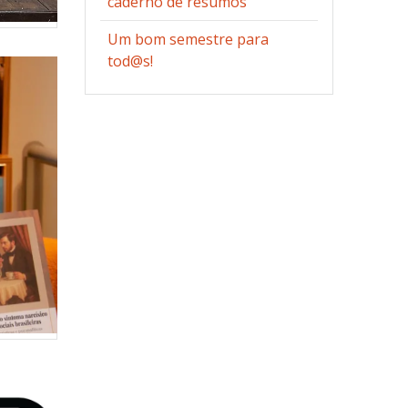
caderno de resumos
Um bom semestre para
tod@s!