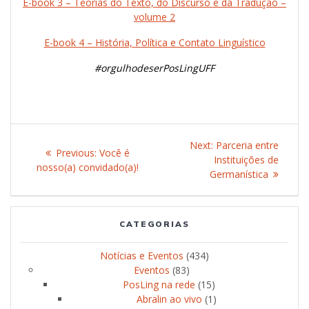
E-book 3 – Teorias do Texto, do Discurso e da Tradução –
volume 2
E-book 4 – História, Política e Contato Linguístico
#orgulhodeserPosLingUFF
Post
Next:
Next
Parceria entre
Previous:
Previous
Você é
navigation
Instituições de
post:
nosso(a) convidado(a)!
post:
Germanística
CATEGORIAS
Notícias e Eventos
(434)
Eventos
(83)
PosLing na rede
(15)
Abralin ao vivo
(1)