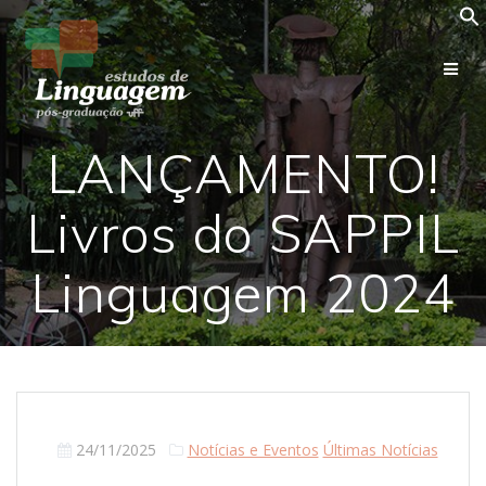
Skip
to
content
LANÇAMENTO!
Livros do SAPPIL
Linguagem 2024
24/11/2025
Notícias e Eventos
Últimas Notícias