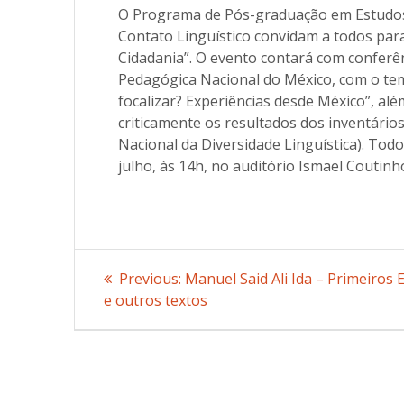
O Programa de Pós-graduação em Estudos
Contato Linguístico convidam a todos para 
Cidadania”. O evento contará com conferên
Pedagógica Nacional do México, com o tem
focalizar? Experiências desde México”, a
criticamente os resultados dos inventário
Nacional da Diversidade Linguística). Todo
julho, às 14h, no auditório Ismael Coutinho
Post
Previous:
Previous
Manuel Said Ali Ida – Primeiros E
e outros textos
post:
navigation