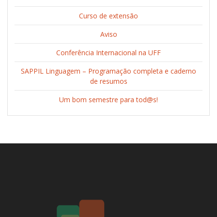
Curso de extensão
Aviso
Conferência Internacional na UFF
SAPPIL Linguagem – Programação completa e caderno
de resumos
Um bom semestre para tod@s!