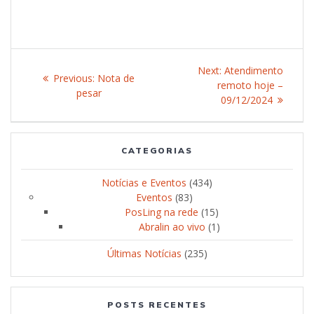
Post
Next:
Next
Atendimento
Previous:
Previous
Nota de
navigation
remoto hoje –
post:
pesar
post:
09/12/2024
CATEGORIAS
Notícias e Eventos
(434)
Eventos
(83)
PosLing na rede
(15)
Abralin ao vivo
(1)
Últimas Notícias
(235)
POSTS RECENTES