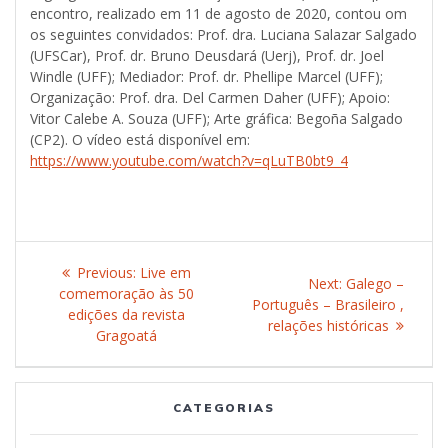
encontro, realizado em 11 de agosto de 2020, contou om
os seguintes convidados: Prof. dra. Luciana Salazar Salgado
(UFSCar), Prof. dr. Bruno Deusdará (Uerj), Prof. dr. Joel
Windle (UFF); Mediador: Prof. dr. Phellipe Marcel (UFF);
Organização: Prof. dra. Del Carmen Daher (UFF); Apoio:
Vitor Calebe A. Souza (UFF); Arte gráfica: Begoña Salgado
(CP2). O vídeo está disponível em:
https://www.youtube.com/watch?v=qLuTB0bt9_4
Post
Previous:
Previous
Live em
Next:
Next
Galego –
navigation
comemoração às 50
post:
Português – Brasileiro ,
post:
edições da revista
relações históricas
Gragoatá
CATEGORIAS