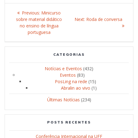
Post
Previous:
Previous
Minicurso
navigation
sobre material didático
post:
Next:
Next
Roda de conversa
no ensino de língua
post:
portuguesa
CATEGORIAS
Notícias e Eventos
(432)
Eventos
(83)
PosLing na rede
(15)
Abralin ao vivo
(1)
Últimas Notícias
(234)
POSTS RECENTES
Conferência Internacional na UFF