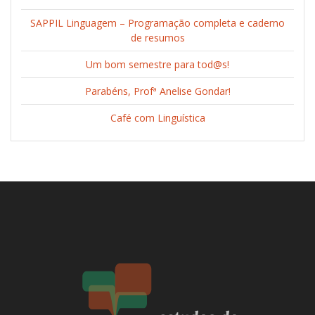
SAPPIL Linguagem – Programação completa e caderno
de resumos
Um bom semestre para tod@s!
Parabéns, Profª Anelise Gondar!
Café com Linguística