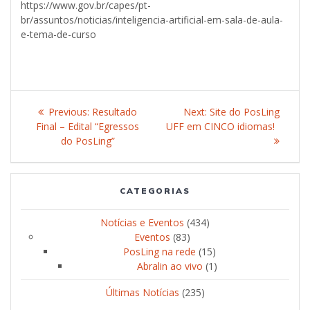
https://www.gov.br/capes/pt-
br/assuntos/noticias/inteligencia-artificial-em-sala-de-aula-
e-tema-de-curso
Post
Previous:
Previous
Resultado
Next:
Next
Site do PosLing
navigation
Final – Edital “Egressos
post:
UFF em CINCO idiomas!
post:
do PosLing”
CATEGORIAS
Notícias e Eventos
(434)
Eventos
(83)
PosLing na rede
(15)
Abralin ao vivo
(1)
Últimas Notícias
(235)