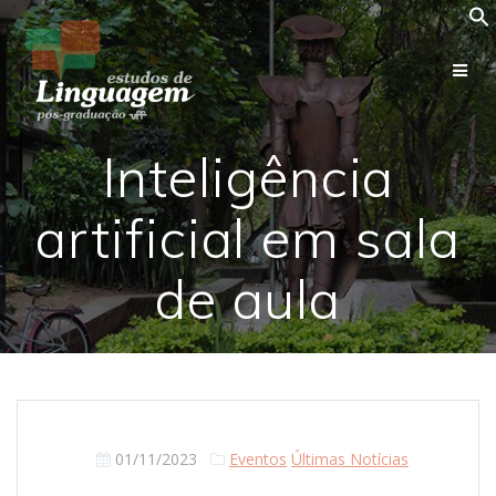
Skip
to
content
Inteligência
artificial em sala
de aula
01/11/2023
Eventos
Últimas Notícias