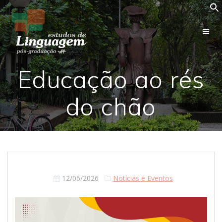
Skip
to
content
Educação ao rés
do chão
12/06/2026
Notícias e Eventos