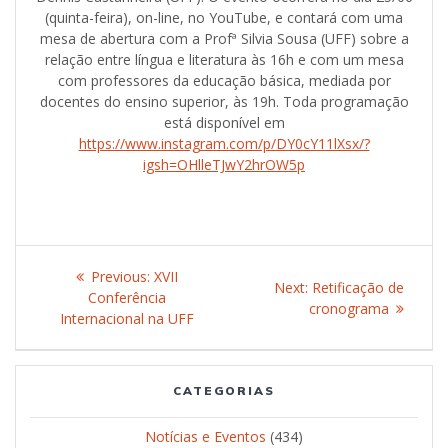
(quinta-feira), on-line, no YouTube, e contará com uma
mesa de abertura com a Profª Silvia Sousa (UFF) sobre a
relação entre língua e literatura às 16h e com um mesa
com professores da educação básica, mediada por
docentes do ensino superior, às 19h. Toda programação
está disponível em
https://www.instagram.com/p/DY0cY11lXsx/?
igsh=OHlleTJwY2hrOW5p
Post
Previous:
Previous
XVII
Next:
Next
Retificação de
navigation
Conferência
post:
cronograma
post:
Internacional na UFF
CATEGORIAS
Notícias e Eventos
(434)