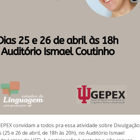
EPEX convidam a todos pra essa atividade sobre Divulgação
 (25 e 26 de abril, de 18h às 20h), no Auditório Ismael