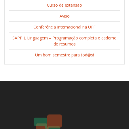
Curso de extensão
Aviso
Conferência Internacional na UFF
SAPPIL Linguagem – Programação completa e caderno
de resumos
Um bom semestre para tod@s!