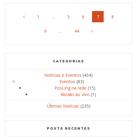
Posts
Page
1
…
Page
5
Page
6
Page
7
Page
8
navigation
Page
9
…
Page
44
CATEGORIAS
Notícias e Eventos
(434)
Eventos
(83)
PosLing na rede
(15)
Abralin ao vivo
(1)
Últimas Notícias
(235)
POSTS RECENTES