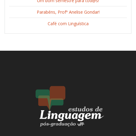
Um bom semestre para tod@s!
Parabéns, Profª Anelise Gondar!
Café com Linguística